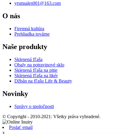
yrsmsales001@163.com
O nás
Firemná kultúra
Prehliadka továrne
Naše produkty
Sklenená fľaša
Obaly na potravinové sklo
Sklenená fľaša na pitie
Sklenená fľaša na likér
Džbán na fľašu Life & Beauty
Novinky
Správy o spoločnosti
© Copyright - 2010-2021: Všetky práva vyhradené.
Poslať email
x