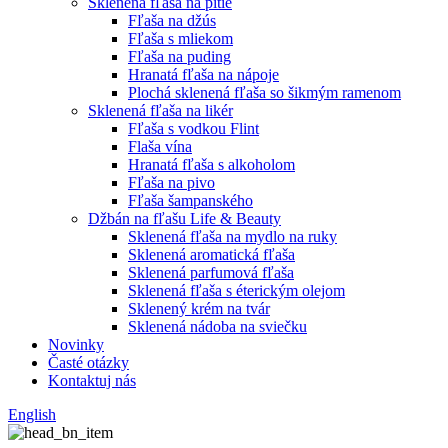
Sklenená fľaša na pitie
Fľaša na džús
Fľaša s mliekom
Fľaša na puding
Hranatá fľaša na nápoje
Plochá sklenená fľaša so šikmým ramenom
Sklenená fľaša na likér
Fľaša s vodkou Flint
Flaša vína
Hranatá fľaša s alkoholom
Fľaša na pivo
Fľaša šampanského
Džbán na fľašu Life & Beauty
Sklenená fľaša na mydlo na ruky
Sklenená aromatická fľaša
Sklenená parfumová fľaša
Sklenená fľaša s éterickým olejom
Sklenený krém na tvár
Sklenená nádoba na sviečku
Novinky
Časté otázky
Kontaktuj nás
English