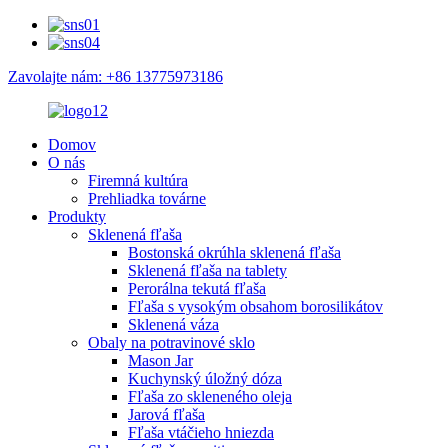
Zavolajte nám: +86 13775973186
Domov
O nás
Firemná kultúra
Prehliadka továrne
Produkty
Sklenená fľaša
Bostonská okrúhla sklenená fľaša
Sklenená fľaša na tablety
Perorálna tekutá fľaša
Fľaša s vysokým obsahom borosilikátov
Sklenená váza
Obaly na potravinové sklo
Mason Jar
Kuchynský úložný dóza
Fľaša zo skleneného oleja
Jarová fľaša
Fľaša vtáčieho hniezda