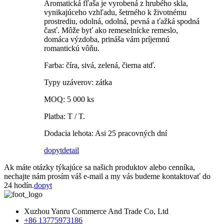
Aromatická fľaša je vyrobená z hrubého skla,
vynikajúceho vzhľadu, šetrného k životnému
prostrediu, odolná, odolná, pevná a ťažká spodná
časť. Môže byť ako remeselnícke remeslo,
domáca výzdoba, prináša vám príjemnú
romantickú vôňu.
Farba: číra, sivá, zelená, čierna atď.
Typy uzáverov: zátka
MOQ: 5 000 ks
Platba: T / T.
Dodacia lehota: Asi 25 pracovných dní
dopyt
detail
Ak máte otázky týkajúce sa našich produktov alebo cenníka,
nechajte nám prosím váš e-mail a my vás budeme kontaktovať do
24 hodín.
dopyt
Xuzhou Yanru Commerce And Trade Co, Ltd
+86 13775973186