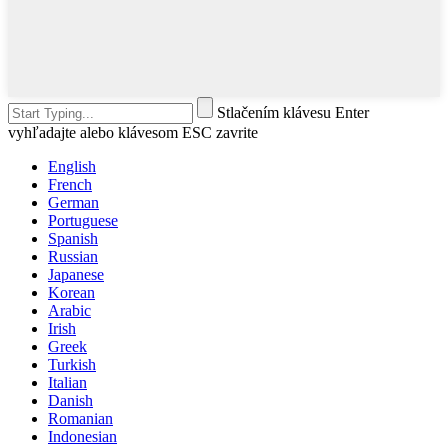
Stlačením klávesu Enter
vyhľadajte alebo klávesom ESC zavrite
English
French
German
Portuguese
Spanish
Russian
Japanese
Korean
Arabic
Irish
Greek
Turkish
Italian
Danish
Romanian
Indonesian