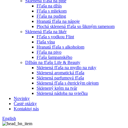
Sklenená fľaša na pitie
Fľaša na džús
Fľaša s mliekom
Fľaša na puding
Hranatá fľaša na nápoje
Plochá sklenená fľaša so šikmým ramenom
Sklenená fľaša na likér
Fľaša s vodkou Flint
Flaša vína
Hranatá fľaša s alkoholom
Fľaša na pivo
Fľaša šampanského
Džbán na fľašu Life & Beauty
Sklenená fľaša na mydlo na ruky
Sklenená aromatická fľaša
Sklenená parfumová fľaša
Sklenená fľaša s éterickým olejom
Sklenený krém na tvár
Sklenená nádoba na sviečku
Novinky
Časté otázky
Kontaktuj nás
English