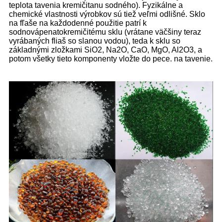
teplota tavenia kremičitanu sodného). Fyzikálne a
chemické vlastnosti výrobkov sú tiež veľmi odlišné. Sklo
na fľaše na každodenné použitie patrí k
sodnovápenatokremičitému sklu (vrátane väčšiny teraz
vyrábaných fliaš so slanou vodou), teda k sklu so
základnými zložkami SiO2, Na2O, CaO, MgO, Al2O3, a
potom všetky tieto komponenty vložte do pece. na tavenie.