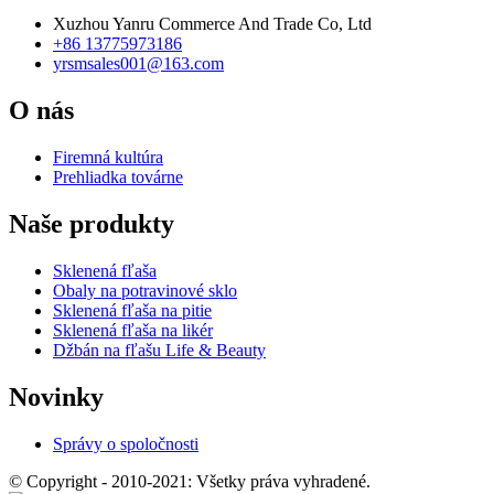
Xuzhou Yanru Commerce And Trade Co, Ltd
+86 13775973186
yrsmsales001@163.com
O nás
Firemná kultúra
Prehliadka továrne
Naše produkty
Sklenená fľaša
Obaly na potravinové sklo
Sklenená fľaša na pitie
Sklenená fľaša na likér
Džbán na fľašu Life & Beauty
Novinky
Správy o spoločnosti
© Copyright - 2010-2021: Všetky práva vyhradené.