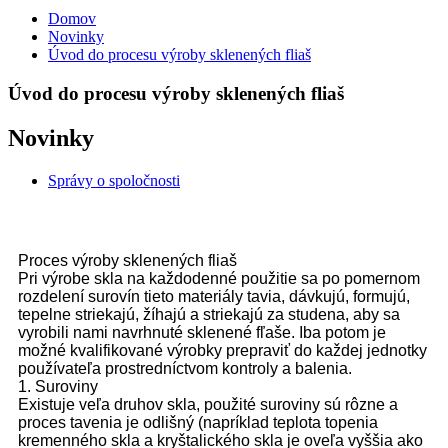
Domov
Novinky
Úvod do procesu výroby sklenených fliaš
Úvod do procesu výroby sklenených fliaš
Novinky
Správy o spoločnosti
Proces výroby sklenených fliaš
Pri výrobe skla na každodenné použitie sa po pomernom
rozdelení surovín tieto materiály tavia, dávkujú, formujú,
tepelne striekajú, žíhajú a striekajú za studena, aby sa
vyrobili nami navrhnuté sklenené fľaše. Iba potom je
možné kvalifikované výrobky prepraviť do každej jednotky
používateľa prostredníctvom kontroly a balenia.
1. Suroviny
Existuje veľa druhov skla, použité suroviny sú rôzne a
proces tavenia je odlišný (napríklad teplota topenia
kremenného skla a kryštalického skla je oveľa vyššia ako