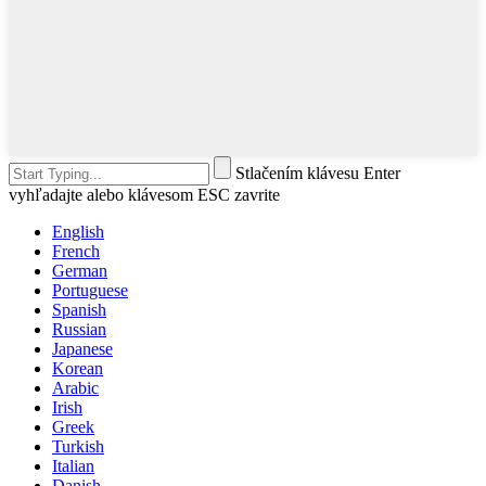
Stlačením klávesu Enter
vyhľadajte alebo klávesom ESC zavrite
English
French
German
Portuguese
Spanish
Russian
Japanese
Korean
Arabic
Irish
Greek
Turkish
Italian
Danish