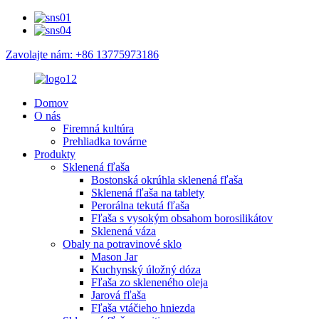
Zavolajte nám: +86 13775973186
Domov
O nás
Firemná kultúra
Prehliadka továrne
Produkty
Sklenená fľaša
Bostonská okrúhla sklenená fľaša
Sklenená fľaša na tablety
Perorálna tekutá fľaša
Fľaša s vysokým obsahom borosilikátov
Sklenená váza
Obaly na potravinové sklo
Mason Jar
Kuchynský úložný dóza
Fľaša zo skleneného oleja
Jarová fľaša
Fľaša vtáčieho hniezda